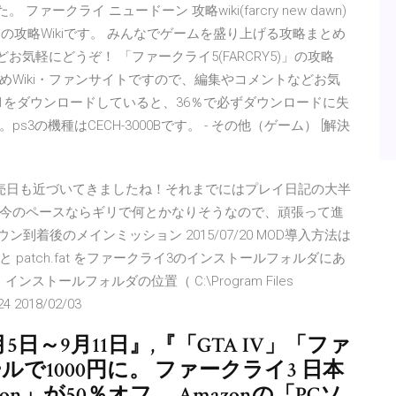
ァークライ ニュードーン 攻略wiki(farcry new dawn)
」の攻略Wikiです。 みんなでゲームを盛り上げる攻略まとめ
お気軽にどうぞ！ 「ファークライ5(FARCRY5)」の攻略
とめWiki・ファンサイトですので、編集やコメントなどお気
.01をダウンロードしていると、36％で必ずダウンロードに失
の機種はCECH-3000Bです。 - その他（ゲーム） [解決
売日も近づいてきましたね！それまでにはプレイ日記の大半
今のペースならギリで何とかなりそうなので、頑張って進
到着後のメインミッション 2015/07/20 MOD導入方法は
 と patch.fat をファークライ3のインストールフォルダにあ
です。インストールフォルダの位置（ C:\Program Files
24 2018/02/03
14年9月5日～9月11日』,『「GTA IV」「ファ
で1000円に。 ファークライ3 日本
Dragon」が50％オフ。 Amazonの「PCソ