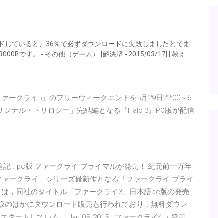
ロードしていると、36％で必ずダウンロードに失敗しましたとでま
です。 - その他（ゲーム） [解決済 - 2015/03/17] | 教え
ファークライ5』のフリーウィークエンドを5月29日22:00～6
リジナル・トリロジー」完結編となる『Halo 3』PC版が配信
ークを追記 . pc版 ファークライ プライマルが発売！ 紀元前一万年
ファークライ」シリーズ最新作となる「ファークライ プライ
トは，同社のタイトル「ファークライ3」日本語pc版の発売
ージ版のほかにダウンロード販売も行われており，無料ダウン
ートしている。 Jan 05, 2015 · ファークライ4 ・発売