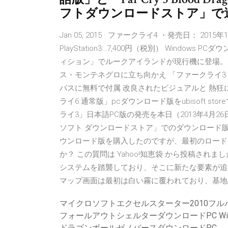
フトダウンロードストア」で
Jan 05, 2015 · ファークライ4 ・発売日： 2015年1
PlayStation3…7,400円（税別） Window
ィション」でルークアイランドが現行機に登場。
ス・モンテネグロに立ち向かえ 「ファークライ3
パスに無料で付属 改良されたビジュアルと 熱
ライ6 通常版」pcダウンロード版をubisoft 
ライ3」日本語PC版の発売を本日（2013年4月26日
ソフト ダウンロードストア」でのダウンロード販
ウンロード版を購入したのですが、最初のロード
か？ この質問は Yahoo!知恵袋 から投稿さ
システムを踏襲しており、そこに新たな要素が追
マップ画面は最初は白い霧に覆われており、基地
マイクロソフトエクセルスターター2010フ
フォールアウトシェルターダウンロードPC Wind
ドラゴンボールゼノバースダウンロードPC