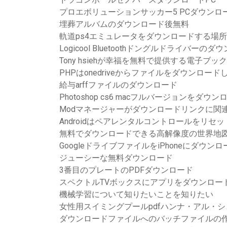
プロエボリューションサッカー5 PCダウンロ
埋葬アルバムのダウンロード後無料
軌道ps4エミュレータをダウンロードする場所
Logicool Bluetoothドングルドライバーのダ
Tony hsiehが幸福を無料で提供する電子ブ
PHPはonedriveからファイルをダウンロード
給与arffファイルのダウンロード
Photoshop cs6 macフルバージョンをダウン
Modマネージャーがダウンロードリンクに関
Androidはペアレンタルコントロールをリ
無料でダウンロードできる高解像度の世界地
GoogleドライブファイルをiPhoneにダウン
ジューシーな無料ダウンロード
3番目のプレートのPDFダウンロード
スペクトルTVボックスにアプリをダウンロー
機械学習について知りたいことを知りたい
女性用スイミングプールpdfハンナ・アル・
ダウンロードファイルへのバッチファイルの