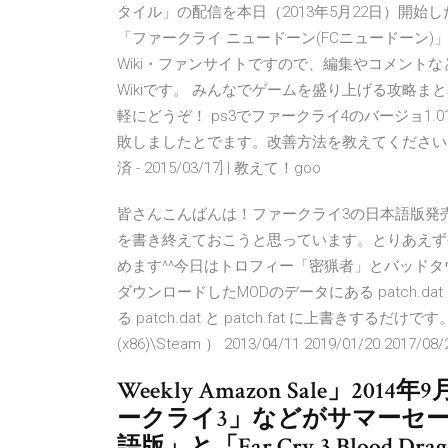
タイル」の配信を本日（2013年5月22日）開始した。 フ
「ファークライ ニュードーン(FCニュードーン)
Wiki・ファンサイトですので、編集やコメントなど
Wikiです。 みんなでゲームを盛り上げる攻略ま
軽にどうぞ！ ps3でファークライ4のバージョ1
敗しましたとでます。改善方法を教えてください。ps3
済 - 2015/03/17] | 教えて！goo
皆さんこんばんは！ファークライ3の日本語版発
を書き終えておこうと思っています。とりあえず
めます^^今日はトロフィー「密猟者」とバッドタウン
ダウンロードしたMODのデータにある patch.dat
る patch.dat と patch.fat に上書きするだけ
(x86)\Steam ） 2013/04/11 2019/01/20 2017/08/
Weekly Amazon Sale」20
ークライ3」などがサマーセール
語版」と「Far Cry 3 Blood 