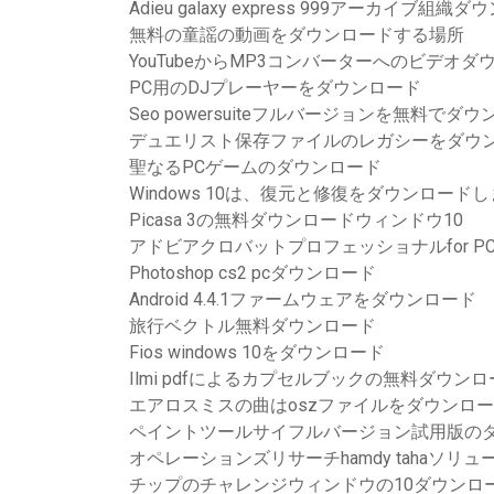
Adieu galaxy express 999アーカイブ組織
無料の童謡の動画をダウンロードする場所
YouTubeからMP3コンバーターへのビデオ
PC用のDJプレーヤーをダウンロード
Seo powersuiteフルバージョンを無料でダ
デュエリスト保存ファイルのレガシーをダウ
聖なるPCゲームのダウンロード
Windows 10は、復元と修復をダウンロード
Picasa 3の無料ダウンロードウィンドウ10
アドビアクロバットプロフェッショナルfor 
Photoshop cs2 pcダウンロード
Android 4.4.1ファームウェアをダウンロード
旅行ベクトル無料ダウンロード
Fios windows 10をダウンロード
Ilmi pdfによるカプセルブックの無料ダウン
エアロスミスの曲はoszファイルをダウンロ
ペイントツールサイフルバージョン試用版の
オペレーションズリサーチhamdy tahaソリ
チップのチャレンジウィンドウの10ダウンロ