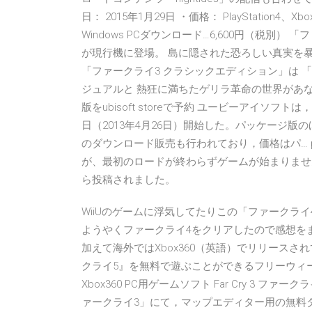
日： 2015年1月29日 ・価格： PlayStation4、Xbo
Windows PCダウンロード…6,600円（税別
が現行機に登場。 島に隠された恐ろしい真実を
「ファークライ3 クラシックエディション」は 
ジュアルと 熱狂に満ちたゲリラ革命の世界があな
版をubisoft storeで予約 ユービーアイソ
日（2013年4月26日）開始した。パッケージ版のほ
のダウンロード販売も行われており，価格はパ… 
が、最初のロードが終わらずゲームが始まりません。
ら投稿されました。
WiiUのゲームに浮気してたりこの「ファークラ
ようやくファークライ4をクリアしたので感想をまとめ
加えて海外ではXbox360（英語）でリリースさ
クライ5』を無料で遊ぶことができるフリーウィーク
Xbox360 PC用ゲームソフト Far Cry 3 フ
ァークライ3」にて，マップエディター用の無料ダ