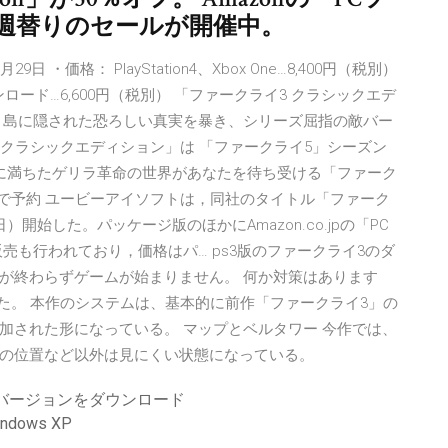
週替りのセールが開催中。
月29日 ・価格： PlayStation4、Xbox One…8,400円（税別）
s PCダウンロード…6,600円（税別） 「ファークライ3 クラシックエデ
 島に隠された恐ろしい真実を暴き、シリーズ屈指の敵バー
 クラシックエディション」は 「ファークライ5」シーズン
狂に満ちたゲリラ革命の世界があなたを待ち受ける「ファーク
storeで予約 ユービーアイソフトは，同社のタイトル「ファーク
）開始した。パッケージ版のほかにAmazon.co.jpの「PC
売も行われており，価格はパ… ps3版のファークライ3のダ
が終わらずゲームが始まりません。 何か対策はあります
れました。 本作のシステムは、基本的に前作「ファークライ3」の
加された形になっている。 マップとベルタワー 今作では、
の位置など以外は見にくい状態になっている。
ルバージョンをダウンロード
ows XP