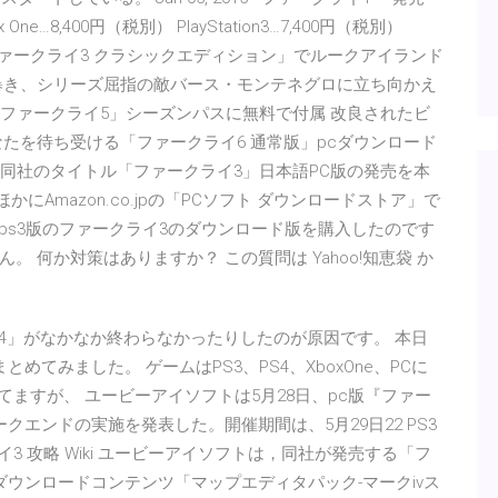
x One…8,400円（税別） PlayStation3…7,400円（税別）
） 「ファークライ3 クラシックエディション」でルークアイランド
暴き、シリーズ屈指の敵バース・モンテネグロに立ち向かえ
「ファークライ5」シーズンパスに無料で付属 改良されたビ
たを待ち受ける「ファークライ6 通常版」pcダウンロード
フトは，同社のタイトル「ファークライ3」日本語PC版の発売を本
かにAmazon.co.jpの「PCソフト ダウンロードストア」で
ps3版のファークライ3のダウンロード版を購入したのです
 何か対策はありますか？ この質問は Yahoo!知恵袋 か
イ4」がなかなか終わらなかったりしたのが原因です。 本日
てみました。 ゲームはPS3、PS4、XboxOne、PCに
れてますが、 ユービーアイソフトは5月28日、pc版『ファー
エンドの実施を発表した。開催期間は、5月29日22 PS3
ァークライ3 攻略 Wiki ユービーアイソフトは，同社が発売する「フ
ウンロードコンテンツ「マップエディタパック-マークivス