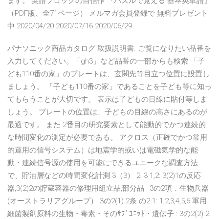
ます。 英語ブロックの自信作 『パズルで覚える 基本英単語』
（PDF版、全71ページ） メルマガ会員登録で 無料プレゼント
中 2020/04/20 2020/07/16 2020/06/29
パナソニック商品カタログ 取扱説明書. ご覧になりたい品番を
入力してください。「gh3」など品番の一部からも検索 「子
ども110番の家」のプレートは、玄関先等目立つ位置に設置し
ましょう。 「子ども110番の家」であることを子ども等に知っ
てもらうことが大切です。 表示は子どもの目線に貼付等しま
しょう。 プレートの位置は、子どもの目線の高さにあるのが
最適です。 また 2番目の研究要素として能動的でかつ連続的
な時間変化の測定が必要である。 アクロス（正確でかつ常用
的運用の信号システム）は地震学的或いは電磁気学的な能
動・連続信号源の使用を可能にできるユニークな調査方法
で、貯油層などの時間変化計測 3（3） 2: 3 1,2: 3(2)1の反応
器,3(2)2の貯蔵容器の修理用組立品,部分品 : 3の2項．生物兵器
(オーストラリアグループ） 3の2(1) 2条 の2 1: 1,2,3,4,5,6 軍用
細菌製剤原料の生物・毒素・そのｻﾌﾞﾕﾆｯﾄ・遺伝子 : 3の2(2) 2