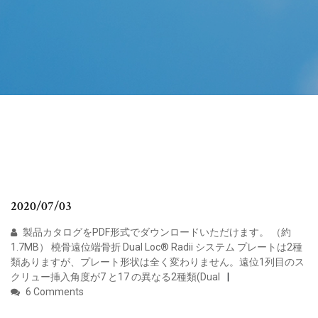
2020/07/03
製品カタログをPDF形式でダウンロードいただけます。 （約
1.7MB） 橈骨遠位端骨折 Dual Loc® Radii システム プレートは2種
類ありますが、プレート形状は全く変わりません。遠位1列目のス
クリュー挿入角度が7 と17 の異なる2種類(Dual
6 Comments