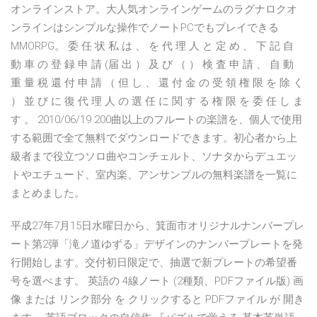
オンラインストア。大人気オンラインゲームのラグナロクオ
ンラインはシンプルな操作でノートPCでもプレイできる
MMORPG。 委 任 状 私 は 、 を 代 理 人 と 定 め 、 下 記 自
動 車 の 登 録 申 請 (届 出 ） 及 び （ ） 検 査 申 請 、 自 動
重 量 税 還 付 申 請 （ 但 し 、 還 付 金 の 受 領 権 限 を 除 く
） 並 び に 復 代 理 人 の 選 任 に 関 す る 権 限 を 委 任 し ま
す 。 2010/06/19 200曲以上のフルートの楽譜を、個人で使用
する範囲で全て無料でダウンロードできます。初心者から上
級者まで役立つソロ曲やコンチェルト、ソナタからデュエッ
トやエチュード、室内楽、アンサンブルの無料楽譜を一覧に
まとめました。
平成27年7月15日水曜日から、箕面市オリジナルナンバープレ
ート第2弾「滝ノ道ゆずる」デザインのナンバープレートを発
行開始します。交付初日限定で、抽選で新プレートの希望番
号を選べます。 英語の 4線ノート (2種類、PDFファイル版) 画
像 または リンク部分 を クリックすると PDFファイル が 開き