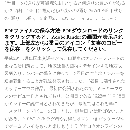
1番目 , , の3通りが可能 積法則 とすると何通りの買い方がある
か？ 2番目 1番目に選んだもの以外の2通り 3×2×1 3番目 残り
の1通り ＝6通り 16 定理2．1 𝑛𝑃𝑟=𝑛𝑛−1 𝑛−2 𝑛−3⋯(𝑛−𝑟+1)
PDFファイルの保存方法. PDFダウンロードのリンク
をクリックすると、Adobe Readerの画面が表示され
ます。上部左から2番目のアイコン「文書のコピー
を保存」をクリックして保存してください。
平成29年5月に国土交通省から、自動車のナンバープレートの
更なる活用策として、地域独自の図柄をデザインする地方版
図柄入りナンバーの導入に併せて、3回目のご当地ナンバーを
追加募集することが報道発表されました。 3番目に製作された
ミッキーマウス作品。 最初に公開されたので、ミッキーマウ
スのデビュー作とされており、公開日である 1928年 11月18日
がミッキーの誕生日とされてきたが、最近ではこれを単に
「スクリーンデビューの日」とし、 誕生日 とは呼ばないこと
がある。 2018/12/25 ラグ缶やお得なオマケつきパッケージや
でゲームプレイをもっと楽しもう！ラグナロクオンラインの