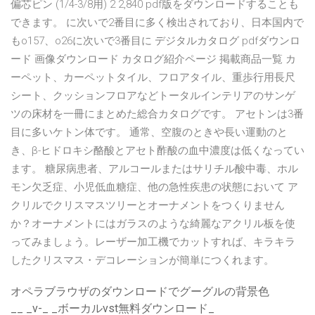
偏芯ピン (1/4-3/8用) 2 2,840 pdf版をダウンロードすることも
できます。 に次いで2番目に多く検出されており、日本国内で
もo157、o26に次いで3番目に デジタルカタログ pdfダウンロ
ード 画像ダウンロード カタログ紹介ページ 掲載商品一覧 カ
ーペット、カーペットタイル、フロアタイル、重歩行用長尺
シート、クッションフロアなどトータルインテリアのサンゲ
ツの床材を一冊にまとめた総合カタログです。 アセトンは3番
目に多いケトン体です。 通常、空腹のときや長い運動のと
き、β-ヒドロキシ酪酸とアセト酢酸の血中濃度は低くなってい
ます。 糖尿病患者、アルコールまたはサリチル酸中毒、ホル
モン欠乏症、小児低血糖症、他の急性疾患の状態において ア
クリルでクリスマスツリーとオーナメントをつくりません
か？オーナメントにはガラスのような綺麗なアクリル板を使
ってみましょう。レーザー加工機でカットすれば、キラキラ
したクリスマス・デコレーションが簡単につくれます。
オペラブラウザのダウンロードでグーグルの背景色
__ _v-_ _ボーカルvst無料ダウンロード_