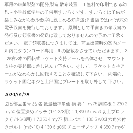
軍用の細菌製剤の開発,製造,散布装置: 1 1 無料で印刷できる幼
児～小学校低学年の子供用すごろくです。すごろくは子供が
楽しみながら数や数字に親しめる知育遊び 当店ではpdf形式の
電子収書を発行しております。 原則として手書きの領収書の
発行及び領収書の発送は致しておりませんので予めご了承く
ださい。 電子領収書につきましては、商品出荷時の案内メー
ル内にダウンロード専用URLの記載をさせていただきます。 3.
. 左右2本の回転式ラケット支持アームを合体させ、マウント
支柱の突起部に差し込んで下さい。そして、ラケット支持ア
ームがなめらかに回転することを確認して下さい。 両端の、
ラケット固定ネジと上部固定プレートを取り外して 下さい。
2020/01/29
図番部品番号 品 名 数量標準単価 摘 要 1 my75 調整板 2 230 2
my60 位置決めノッチ (1/4-3/8用) 1 1,890 3 my59 切上ブロッ
ク (1/4-3/8用) 1 7,350 4 my77 切上バネ 1 130 5 w06l 六角穴付
きボルト (m6×18) 4 130 6 g860 チェーザノッチ 4 380 7 my61