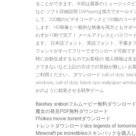
ることができます。今回は最新のミュージックビ
など ソフト詳細説明 DAPlayerは強力でオ
して、320個のビデオコーデックと130個のコ
します、HD映像と一般的な映像を両方ともサポートしてい
わずか10秒で完了！ メールアドレスとパスワ
ます。 日本語フォント、英語フォント、手書き
フォントがすべてフリーでダウンロード可能です。 
時に自動生成するものでお客様の 個人情報は含
クできないなど上記の方法での登録が難しい お
ご利用ください。 ダウンロード call of duty: black ops wa
windows, call of duty: black ops wa
かのように錯覚させる戦争ゲーム
Baishey srabonフルムービー無料ダウンロー
魔女の発見PDF無料ダウンロード
Ffolkes movie torrentダウンロード
トレントダウンロードdcs legends of tomorrow
Minecraft pe incrediblesスキンパッ