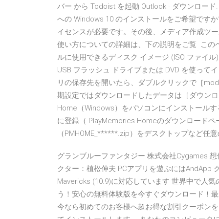
バー から Todoist を起動 Outlook · ダウンロード. 
への Windows 10 のインストールをご希望です
イセンスが必要です。その後、メディア作成ツー
使い方についての詳細は、下の説明をご覧 このペー
ルに使用できるディスク イメージ (ISO ファイ
USB フラッシュ ドライブまたは DVD を使っ
リの保存先を開いたら、ダブルクリックで［mod.zi
期設定ではダウンロードしたデータは［ダウンロード］
Home（Windows）をパソコンにインストールする
に登録（ PlayMemories Homeのダウンロ
（PMHOME_******.zip）をデスクトップなど任
グランブルーファンタジー 株式会社Cygames
クター：植松伸夫 PCアプリを遊ぶにはAndApp ク
Mavericks (10.9)に対応しています 世界
う！安心の無料体験版を今すぐダウンロード！最
今なら初めてのお客様へ超お得な割引クーポンをプレゼント