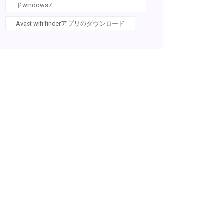
ドwindows7
Avast wifi finderアプリのダウンロード