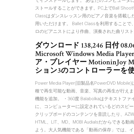
てインストールします。 あなたのコンピュータにBa
ストールすることができます。PC上でBall Shoot!を使う
Classはダンスレッスン用のピアノ音楽を搭載
用いただけます。 Ballet Classを利用す
ロのピアニストにより作曲、演奏された曲リストから好きな
ダウンロード 138,246 日付 08.06.10
Microsoft Windows Media 
ア・プレイヤー MotioninJoy
ション3のコントローラーを使う dvd
Power Media Player(旧製品名PowerDVD 
種で再生可能な動画、音楽、写真の再生が行えます。 主な
機能を追加。 ・360度 Balabolkaはテキ
に、コンピューターに設定されているどのスピーチシ
クリップボードのコンテンツを音読したり、AZW、AZW
HTML、LIT、MD、MOBI Audialsだからできる
よう。大人気機能である「動画の保存」では、イ