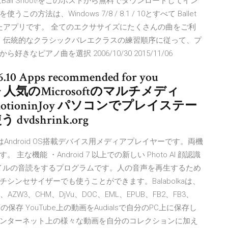
ll Shoot!をこのポストから無料でダウンロードしてイン
この方法は、Windows 7/8 / 8.1 / 10とすべて Ballet
したアプリです。 全てのエクササイズにたくさんの曲をご利
ることで、伝統的なクラシックバレエクラスの練習順序に従って、プ
ピアノ曲を選択 2006/10/30 2015/11/06
 Apps recommended for you
Player 人気のMicrosoftのマルチメディ
 MotioninJoy パソコンでプレイステー
shrink.org
Mobile)はAndroid OS搭載デバイス用メディアプレイヤーです。両機
機能 ・Android 7 以上での新しい Photo AI 顔認識
ストファイルの音読をするプログラムです。人の音声を再生するため
ンセサイザーでも使うことができます。Balabolkaは、
3、CHM、DjVu、DOC、EML、EPUB、FB2、FB3、
動画の保存 YouTube上の動画をAudialsで自分のPC上に保存し
ンターネット上の様々な動画を自分のコレクションに加え