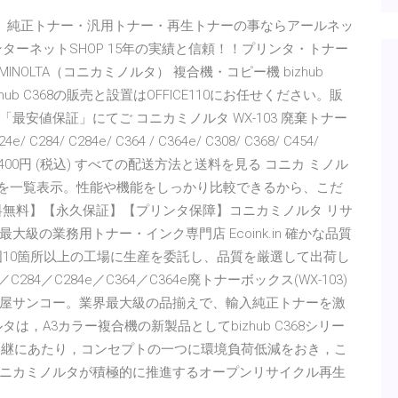
F。純正トナー・汎用トナー・再生トナーの事ならアールネッ
ターネットSHOP 15年の実績と信頼！！プリンタ・トナー
INOLTA（コニカミノルタ） 複合機・コピー機 bizhub
ub C368の販売と設置はOFFICE110にお任せください。販
安値保証」にてご コニカミノルタ WX-103 廃棄トナー
84/ C284e/ C364 / C364e/ C308/ C368/ C454/
格 8,400円 (税込) すべての配送方法と送料を見る コニカ ミノル
特長情報を一覧表示。性能や機能をしっかり比較できるから、こだ
料無料】【永久保証】【プリンタ保障】コニカミノルタ リサ
の業務用トナー・インク専門店 Ecoink.in 確かな品質
国10箇所以上の工場に生産を委託し、品質を厳選して出荷し
／C284／C284e／C364／C364e廃トナーボックス(WX-103)
屋サンコー。業界最大級の品揃えで、輸入純正トナーを激
，A3カラー複合機の新製品としてbizhub C368シリー
ーズの後継にあたり，コンセプトの一つに環境負荷低減をおき，こ
ニカミノルタが積極的に推進するオープンリサイクル再生