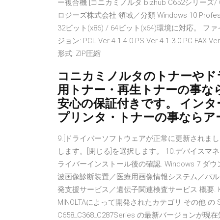
ー複合機 [コニカミノルタ bizhub C652シリー
ロジーズ株式会社 領域／分類 Windows 10 Professional *
32ビット(x86) / 64ビット(x64)環境に対応。 ファイル名
ジョン: PCL Ver 4.1.4.0 PS Ver 4.1.3.0 PC-FA
形式: ZIP圧縮
コニカミノルタのトナーやドラ
用トナー・再生トナーの事な
安心の保証付きです。 インター
プリンタ・トナーの事ならア
9.[ドライバーソフトウェアが正常に更新されま
します。[閉じる]を選択します。 10.デバイ
ライバーインストール後の確認. Windows 7
波画像診断装置／医療用画像情報システム／パル
発支援サービス／遺伝子関連検査サービス 概要. KONICA MI
MINOLTAによって開発されたカテゴリ その他 の Sha
C658_C368_C287Series の最新バージョンが現在知られて