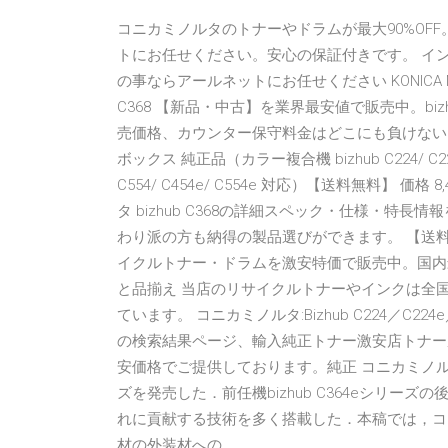
コニカミノルタのトナーやドラムが最大90%OF
トにお任せください。安心の保証付きです。 イン
の事ならアールネットにお任せください KONICA M
C368 【新品・中古】を業界最安値で販売中。bizh
売価格、カウンター保守料金はどこにも負けない「最
ボックス 純正品（カラー複合機 bizhub C224/ C224e/ C2
C554/ C454e/ C554e 対応）【送料無料】 価
タ bizhub C368の詳細スペック・仕様・
わり派の方も納得の製品選びができます。 【送
イクルトナー・ドラムを激安特価で販売中。国内最大級
と品揃え 当店のリサイクルトナーやインクは全
ています。 コニカミノルタ:Bizhub C224／C224e
の検索結果ページ、輸入純正トナー激安店トナー
安価格でご提供しております。純正 コニカミノルタは
ズを発売した．前任機bizhub C364eシリ
れに貢献する技術を多く搭載した．本稿では，コ
材の外装材への