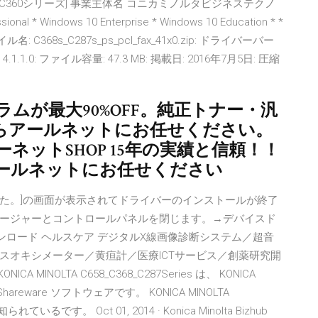
ズ/ C360シリーズ] 事業主体名 コニカミノルタビジネステクノ
 Windows 10 Enterprise * Windows 10 Education * *
: C368s_C287s_ps_pcl_fax_41x0.zip: ドライバーバー
X Ver 4.1.1.0: ファイル容量: 47.3 MB: 掲載日: 2016年7月5日: 圧縮
ムが最大90%OFF。純正トナー・汎
らアールネットにお任せください。
ネットSHOP 15年の実績と信頼！！
ールネットにお任せください
した。]の画面が表示されてドライバーのインストールが終了
スマネージャーとコントロールパネルを閉じます。→デバイスド
 ダウンロード ヘルスケア デジタルX線画像診断システム／超音
スオキシメーター／黄疸計／医療ICTサービス／創薬研究開
NOLTA C658_C368_C287Series は、 KONICA
reware ソフトウェアです。 KONICA MINOLTA
いるです。 Oct 01, 2014 · Konica Minolta Bizhub