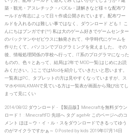
いう方、配布ワールドで遊んでみてはいかがでしょうか？建
築・観光・アスレチック・パズル・謎解きなど様々な配布ワ
ールドが有志によって日々作成公開されています。配布ワー
ルドを入れるのは難しい事ではなく、ダウンロード ども！ こ
んにちはブンガです(^^) 私は大のゲーム好きでゲームセンター
のパックマンやゼビウスに触発されて、中学時代にゲームを
作りたくて、パソコンでプログラミングを覚えました。 その
後、情報処理関係の学校へ行って、IT系のプログラマになった
ものの、色々とあって、結局は2年で MOD一覧(はじめにお読
みください。)ここではModを紹介していきたいと思います。
一覧表はPC、タブレットの方は見やすくなっていますが、ス
マホやWALKMANで見ている方は一覧表が画面から飛び出てし
まって見にくい
2014/08/02 ダウンロード - 【製品版】Minecraftを無料ダウン
ロード！ : MinecraftFD 先頭へ タグ ageh4r このページへのコ
メント ほほ～ウ・イ・ル・スをダウンロードできるってゆう
のがマイクラですかぁ～ 0 Posted by kids 2019年07月14日