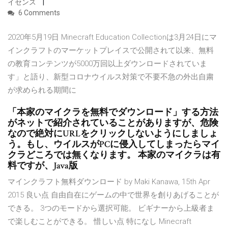
イセンス
6 Comments
2020年5月19日 Minecraft Education Collectionは3月24日にマ
インクラフトのマーケットプレイスで公開されて以来、無料
の教育コンテンツが5000万回以上ダウンロードされていま
す」と語り、新型コロナウイルス対策で不要不急の外出自粛
が求められる期間に
「本家のマイクラを無料でダウンロード」する方法
がネットで紹介されていることがありますが、危険
なので絶対にURLをクリックしないようにしましょ
う。もし、ウイルスがPCに侵入してしまったらマイ
クラどころでは無くなります。 本家のマイクラは有
料ですが、Java版
マインクラフト無料ダウンロード by Maki Kanawa, 15th Apr
2015 良い点 自由自在にゲームの中で世界を創りあげることが
できる。 3つのモードから選択可能。 ビギナーから上級者ま
で楽しむことができる。 惜しい点 特になし Minecraft