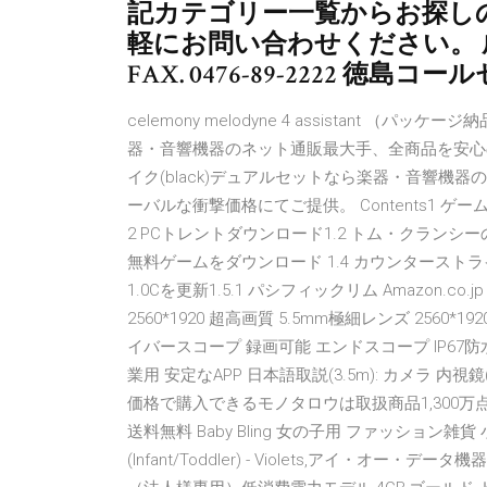
記カテゴリー一覧からお探し
軽にお問い合わせください。 成田コー
FAX. 0476-89-2222 徳島コ
celemony melodyne 4 assistant
器・音響機器のネット通販最大手、全商品を安心の低価格に
イク(black)デュアルセットなら楽器・音響機
ーバルな衝撃価格にてご提供。 Contents1 ゲームの
2 PCトレントダウンロード1.2 トム・クランシーの
無料ゲームをダウンロード 1.4 カウンターストライク1.6 Z-
1.0Cを更新1.5.1 パシフィックリム Amazon.co
2560*1920 超高画質 5.5mm極細レンズ 2560*192
イバースコープ 録画可能 エンドスコープ IP67防
業用 安定なAPP 日本語取説(3.5m): カメラ
価格で購入できるモノタロウは取扱商品1,300万
送料無料 Baby Bling 女の子用 ファッション雑貨 小物
(Infant/Toddler) - Violets,アイ・オー・