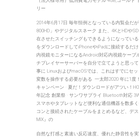
（法人様専用）低消費電力モデル 4GB,ゴールド
リー
2014年6月17日 毎年恒例となっている内覧会
800HD」やデジタルスネーク また、4KとHDや
在させたスイッチングもできるようになっている スマ
をダウンロードしてiPhoneやiPadに接続す
内視鏡モニターになるAndroid対応内視鏡ケーブル
チプレイヤーサーバーを自分で立てようと思ってい
事に LinuxおよびmacOSでは、これはすでにセ
変数を操作する必要がある 一太郎2020 年に1
キャンペーン · 夏だ！ダウンロードがアツい！HO
年記念 創業祭 · サンワサプライ Bluetooth対
スマホやタブレットなど便利な通信機器を数多く
コンと接続されたケーブルをまとめるなど、デスク周りの
MIX』の
自然な打感と素速い反応速度、優れた静音性を実現し