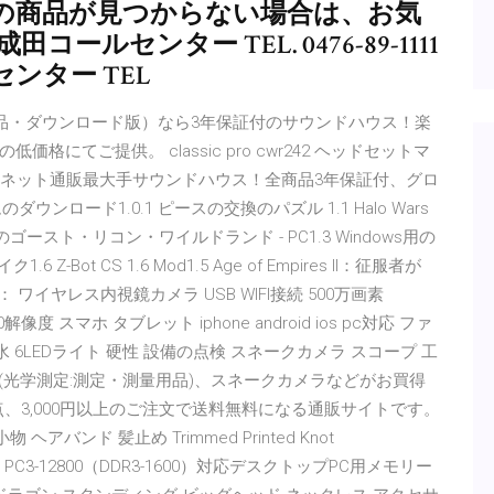
の商品が見つからない場合は、お気
ルセンター TEL. 0476-89-1111
ールセンター TEL
 （パッケージ納品・ダウンロード版）なら3年保証付のサウンドハウス！楽
てご提供。 classic pro cwr242 ヘッドセットマ
器のネット通販最大手サウンドハウス！全商品3年保証付、グロ
ダウンロード1.0.1 ピースの交換のパズル 1.1 Halo Wars
ゴースト・リコン・ワイルドランド - PC1.3 Windows用の
Bot CS 1.6 Mod1.5 Age of Empires II：征服者が
.jp： ワイヤレス内視鏡カメラ USB WIFI接続 500万画素
0解像度 スマホ タブレット iphone android ios pc対応 ファ
水 6LEDライト 硬性 設備の点検 スネークカメラ スコープ 工
 内視鏡(光学測定:測定・測量用品)、スネークカメラなどがお買得
点、3,000円以上のご注文で送料無料になる通販サイトです。
 ヘアバンド 髪止め Trimmed Printed Knot
データ機器 PC3-12800（DDR3-1600）対応デスクトップPC用メモリー