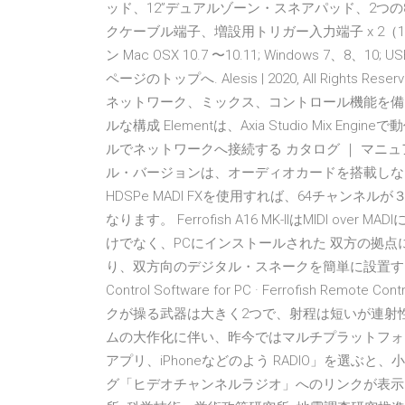
ッド、12”デュアルゾーン・スネアパッド、2つの8"
クケーブル端子、増設用トリガー入力端子 x 2（1/4
ン Mac OSX 10.7 〜10.11; Windows 7、
ページのトップへ. Alesis | 2020, All Rights Reser
ネットワーク、ミックス、コントロール機能を備
ルな構成 Elementは、Axia Studio Mix Eng
ルでネットワークへ接続する カタログ ｜ マニュアルダ
ル・バージョンは、オーディオカードを搭載しない場
HDSPe MADI FXを使用すれば、64チャンネ
なります。 Ferrofish A16 MK-IIはMIDI 
けでなく、PCにインストールされた 双方の拠点にFerr
り、双方向のデジタル・スネークを簡単に設置することがで
Control Software for PC · Ferrofish Remote
クが操る武器は大きく2つで、射程は短いが連射
ムの大作化に伴い、昨今ではマルチプラットフォ
アプリ、iPhoneなどのよう RADIO」を選ぶと
グ「ヒデオチャンネルラジオ」へのリンクが表示