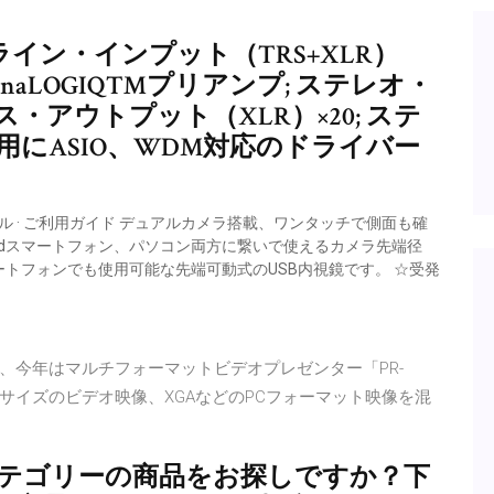
ライン・インプット（TRS+XLR）
AnaLOGIQ™プリアンプ; ステレオ・
ス・アウトプット（XLR）×20; ステ
C用にASIO、WDM対応のドライバー
タル · ご利用ガイド デュアルカメラ搭載、ワンタッチで側面も確
roidスマートフォン、パソコン両方に繋いで使えるカメラ先端径
スマートフォンでも使用可能な先端可動式のUSB内視鏡です。 ☆受発
だが、今年はマルチフォーマットビデオプレゼンター「PR-
SDサイズのビデオ映像、XGAなどのPCフォーマット映像を混
る
カテゴリーの商品をお探しですか？下