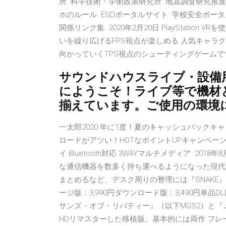
所. 科学技術・学術政策研究所. 地震調査研究推進
ホのルール. ESDポータルサイト. 学校安全ポー
関係リンク集. 2020年2月20日 PlayStati
いを繰り広げるFPS視点が楽しめる 人気キャ
向かっていくTPS視点のシューティングゲームで
サウンドハウスライブ・設備
にようこそ！ライブ等で機材
揃えています。ご使用の環境
一太郎2020 年に1度！夏のキャッシュバックキャ
ロードがアツい！HOTなポイントUPキャンペーン 
イ Bluetooth対応 3WAYマルチメディア 2
な通信機器を数多く持ち運べるようになった現代
まとめるなど、デスク周りの整理には『SNAKE』『SMAL
ージ版：3,990円ダウンロード版：3,490円単品D
サンズ・オブ・リバティー』（以下MGS2）と『
HDリマスターした移植版。基本的には両作 フレー