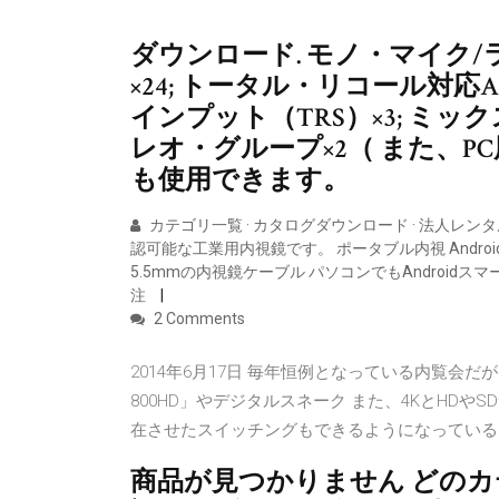
ダウンロード. モノ・マイク/
×24; トータル・リコール対応
インプット（TRS）×3; ミック
レオ・グループ×2（ また、P
も使用できます。
カテゴリ一覧 · カタログダウンロード · 法人レン
認可能な工業用内視鏡です。 ポータブル内視 And
5.5mmの内視鏡ケーブル パソコンでもAndroid
注
2 Comments
2014年6月17日 毎年恒例となっている内覧会
800HD」やデジタルスネーク また、4KとHDや
在させたスイッチングもできるようになってい
商品が見つかりません どの