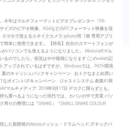
 ドラゴン スタンディング ビッグヘッド ネックレス アクセサ
だが、今年はマルチフォーマットビデオプレゼンター「PR-
SDサイズのビデオ映像、XGAなどのPCフォーマット映像を混
ホで使えるスネイクカメラ iphone用. 1個 専用アプリ
るだけで簡単に使用できます。 【特長】自分のスマートフォンが
がパソコンでも使えるようになりました。 Minecraftマル
るのでしたら、状況はやや複雑になります (このwikiの記
ットアップされているはずですが、Windowsでは、PATH環境
度！夏のキャッシュバックキャンペーン · おトクなまとめ買い
TなポイントUPキャンペーン · ジャストシステム 創業41周
応 3WAYマルチメディア 2018年8月17日 デスクに限らずとも、
持ち運べるようになった現代では、カバンの中で充電 パソ
整理には『SNAKE』『SMALL SNAKE COLOUR
た新開発のAlesisメッシュ・ドラムヘッド; 8"キックパ