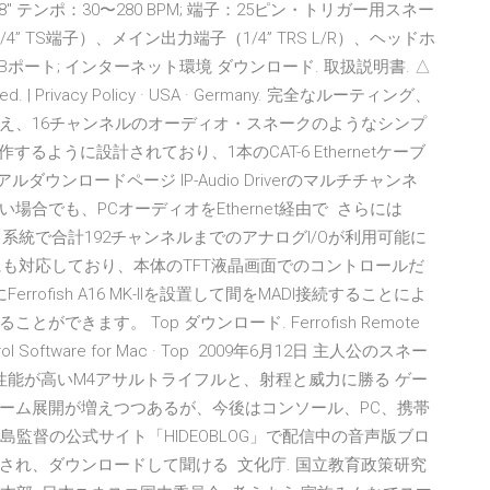
 テンポ：30〜280 BPM; 端子：25ピン・トリガー用スネー
” TS端子）、メイン出力端子（1/4” TRS L/R）、ヘッドホ
8、10; USBポート; インターネット環境 ダウンロード. 取扱説明書. △
ved. | Privacy Policy · USA · Germany. 完全なルーティング、
え、16チャンネルのオーディオ・スネークのようなシンプ
ineで動作するように設計されており、1本のCAT-6 Ethernetケーブ
ウンロードページ IP-Audio Driverのマルチチャンネ
合でも、PCオーディオをEthernet経由で さらには
ルが３系統で合計192チャンネルまでのアナログI/Oが利用可能に
over MADIにも対応しており、本体のTFT液晶画面でのコントロールだ
ofish A16 MK-IIを設置して間をMADI接続することによ
きます。 Top ダウンロード. Ferrofish Remote
 Control Software for Mac · Top 2009年6月12日 主人公のスネー
性能が高いM4アサルトライフルと、射程と威力に勝る ゲー
ーム展開が増えつつあるが、今後はコンソール、PC、携帯
、小島監督の公式サイト「HIDEOBLOG」で配信中の音声版ブロ
され、ダウンロードして聞ける 文化庁. 国立教育政策研究