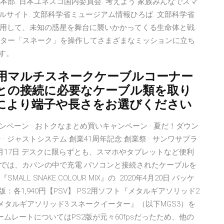
本部. 日本ユネスコ国内委員会. 考えよう 家族みんなでスマ
タルサイト. 文部科学省ミュージアム情報ひろば. 文部科学省
on VRを使用して、未知の惑星を舞台に襲いかかってくる生命体と戦
ラクター「スネーク」を操作してさまざまなミッションに立ち
す。
用マルチスネークケーブルコーナー
との接続に必要なケーブル類を取り
により端子や長さをお選びください
ンペーン · おトクなまとめ買いキャンペーン · 夏だ！ダウン
· ジャストシステム 創業41周年記念 創業祭 · サンワサプラ
018年8月17日 デスクに限らずとも、スマホやタブレットなど便利
では、カバンの中で充電 パソコンと接続されたケーブルを
L SNAKE COLOUR MIX』の 2020年4月20日 パッケ
L版：各1,940円【PSV】 PS2用ソフト『メタルギアソリッド2
メタルギアソリッド3 スネークイーター』（以下MGS3）を
ムレートについてはPS2版が元々60fpsだったため、他の