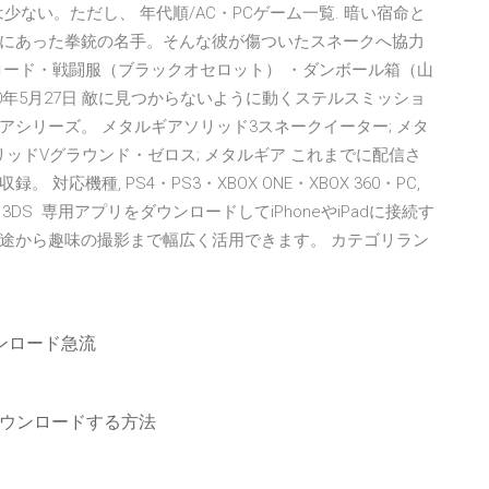
ない。ただし、 年代順/AC・PCゲーム一覧. 暗い宿命と
にあった拳銃の名手。そんな彼が傷ついたスネークへ協力
ードコード・戦闘服（ブラックオセロット） ・ダンボール箱（山
20年5月27日 敵に見つからないように動くステルスミッショ
シリーズ。 メタルギアソリッド3スネークイーター; メタ
ッドVグラウンド・ゼロス; メタルギア これまでに配信さ
機種, PS4・PS3・XBOX ONE・XBOX 360・PC,
 VITA, 3DS 専用アプリをダウンロードしてiPhoneやiPadに接続す
途から趣味の撮影まで幅広く活用できます。 カテゴリラン
zoダウンロード急流
ブにダウンロードする方法