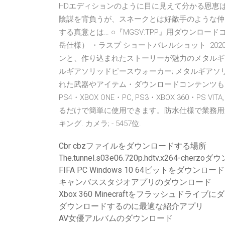
HDエディションのように目に見えて分かる恩恵は少
陰謀を背負うが、スネークとは好敵手のような仲
する真意とは… ○『MGSV:TPP』用ダウンロ
岳仕様） ・ラスプ ショートバレルショット 20
ンと、作り込まれたストーリーが魅力のメタルギア
ルギアソリッドピースウォーカー; メタルギアソリ
れた武器やアイテム・ダウンロードコンテンツも収録。 対応
PS4・XBOX ONE・PC, PS3・XBOX 360・PS
るだけで簡単に使用できます。防水仕様で業務用
キング. カメラ; - 5457位.
Cbr cbzファイルをダウンロードする場所
The.tunnel.s03e06.720p.hdtv.x264-cher
FIFA PC Windows 10 64ビットをダウンロード
キャンバススタジオアプリのダウンロード
Xbox 360 Minecraftをフラッシュドライ
ダウンロードするのに最適な紹介アプリ
AV女優アルバムのダウンロード