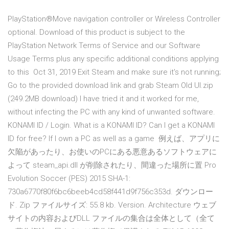
PlayStation®Move navigation controller or Wireless Controller
optional. Download of this product is subject to the
PlayStation Network Terms of Service and our Software
Usage Terms plus any specific additional conditions applying
to this Oct 31, 2019 Exit Steam and make sure it's not running;
Go to the provided download link and grab Steam Old UI.zip
(249.2MB download) I have tried it and it worked for me,
without infecting the PC with any kind of unwanted software.
KONAMI ID / Login. What is a KONAMI ID? Can I get a KONAMI
ID for free? If I own a PC as well as a game 例えば、アプリに
欠陥があったり、お使いのPCにある悪意あるソフトウェアに
よって steam_api.dll が削除されたり、間違った場所に置 Pro
Evolution Soccer (PES) 2015 SHA-1:
730a6770f80f6bc6beeb4cd58f441d9f756c353d. ダウンロー
ド. Zip ファイルサイズ: 55.8 kb. Version. Architecture ウェブ
サイトの内容およびDLL ファイルの集合は全体として（全て