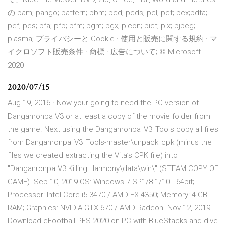
の pam; pango; pattern; pbm; pcd; pcds; pcl; pct; pcx;pdfa;
pef; pes; pfa; pfb; pfm; pgm; pgx; picon; pict; pix; pjpeg;
plasma; プライバシーと Cookie · 使用と販売に関する規約 · マ
イクロソフト販売条件 · 商標 · 広告について; © Microsoft
2020
2020/07/15
Aug 19, 2016 · Now your going to need the PC version of
Danganronpa V3 or at least a copy of the movie folder from
the game. Next using the Danganronpa_V3_Tools copy all files
from Danganronpa_V3_Tools-master\unpack_cpk (minus the
files we created extracting the Vita’s CPK file) into
"Danganronpa V3 Killing Harmony\data\win\" (STEAM COPY OF
GAME). Sep 10, 2019 OS: Windows 7 SP1/8.1/10 - 64bit;
Processor: Intel Core i5-3470 / AMD FX 4350; Memory: 4 GB
RAM; Graphics: NVIDIA GTX 670 / AMD Radeon Nov 12, 2019
Download eFootball PES 2020 on PC with BlueStacks and dive