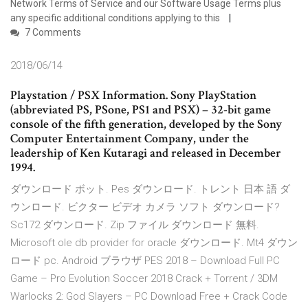
Network Terms of Service and our Software Usage Terms plus
any specific additional conditions applying to this
7 Comments
2018/06/14
Playstation / PSX Information. Sony PlayStation
(abbreviated PS, PSone, PS1 and PSX) – 32-bit game
console of the fifth generation, developed by the Sony
Computer Entertainment Company, under the
leadership of Ken Kutaragi and released in December
1994.
ダウンロード ボット. Pes ダウンロード. トレント 日本 語 ダ
ウンロード. ビクター ビデオ カメラ ソフト ダウンロード?
Sc172 ダウンロード. Zip ファイル ダウンロード 無料.
Microsoft ole db provider for oracle ダウンロード. Mt4 ダウン
ロード pc. Android ブラウザ PES 2018 – Download Full PC
Game – Pro Evolution Soccer 2018 Crack + Torrent / 3DM
Warlocks 2: God Slayers – PC Download Free + Crack Code