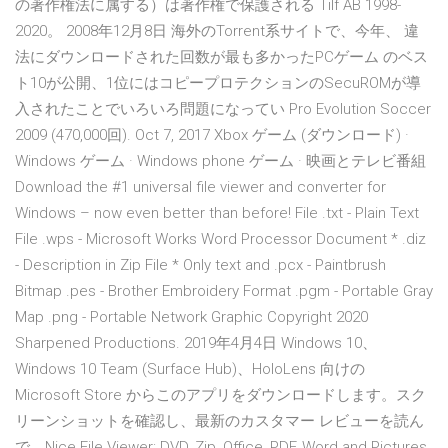
の著作権法に属する）は著作権で保護される Tilf AB 1998-
2020。 2008年12月8日 海外のTorrent系サイトで、今年、 違
法にダウンロードされた回数が最も多かったPCゲーム のベス
ト10が公開、1位にはコピープロテクションのSecuROMが導
入されたことでいろいろ問題になってい Pro Evolution Soccer
2009 (470,000回). Oct 7, 2017 Xbox ゲーム (ダウンロード) ·
Windows ゲーム · Windows phone ゲーム · 映画とテレビ番組
Download the #1 universal file viewer and converter for
Windows – now even better than before! File .txt - Plain Text
File .wps - Microsoft Works Word Processor Document * .diz
- Description in Zip File * Only text and .pcx - Paintbrush
Bitmap .pes - Brother Embroidery Format .pgm - Portable Gray
Map .png - Portable Network Graphic Copyright 2020
Sharpened Productions. 2019年4月4日 Windows 10、
Windows 10 Team (Surface Hub)、HoloLens 向けの
Microsoft Store からこのアプリをダウンロードします。スク
リーンショットを確認し、最新のカスタマー レビューを読ん
で、Nice File Viewer: DVD, Zip, Office, PDF, Word and Pictures